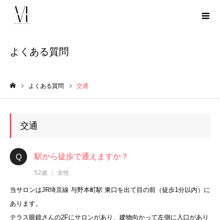
よくある質問
よくある質問
交通
ホーム
交通
駅から徒歩で通えますか？
52歳
女性
当サロンはJR埼京線 与野本町駅 東口を出て目の前（徒歩1分以内）に
あります。
テラス眼鏡さんの2Fにサロンがあり、建物向かって左側に入口があり